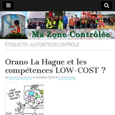
#Nucleaire
les sous-
ÉTIQUETTE :
AUTORITEDECONTRÔLE
traitants
vous
Orano La Hague et les
compétences LOW-COST ?
informent
by
mazonecontrolee
•
4 octobre 2024
•
0 Comments