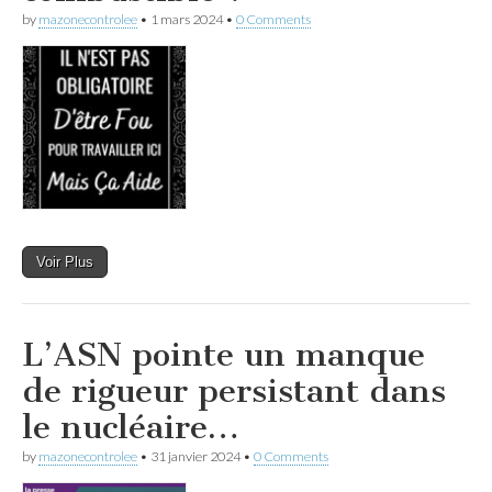
by
mazonecontrolee
•
1 mars 2024
•
0 Comments
Voir Plus
L’ASN pointe un manque
de rigueur persistant dans
le nucléaire…
by
mazonecontrolee
•
31 janvier 2024
•
0 Comments