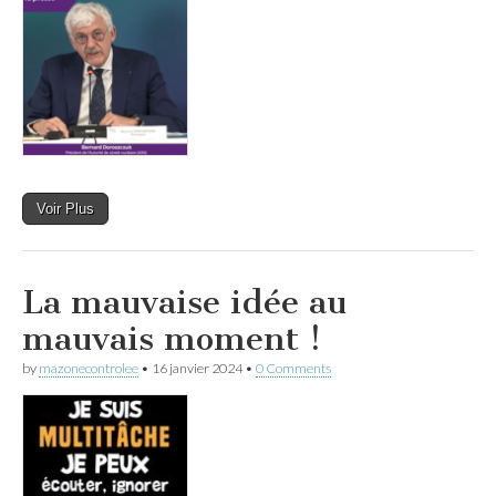
Voir Plus
La mauvaise idée au
mauvais moment !
by
mazonecontrolee
•
16 janvier 2024
•
0 Comments