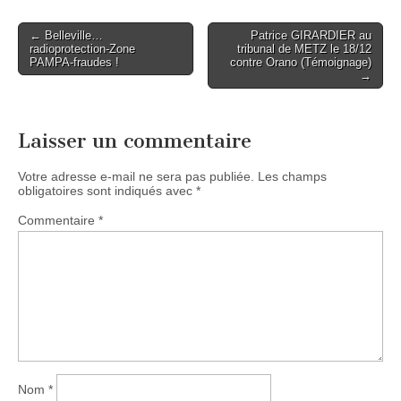
Post
← Belleville…
Patrice GIRARDIER au
radioprotection-Zone
tribunal de METZ le 18/12
navigation
PAMPA-fraudes !
contre Orano (Témoignage)
→
Laisser un commentaire
Votre adresse e-mail ne sera pas publiée.
Les champs
obligatoires sont indiqués avec
*
Commentaire
*
Nom
*