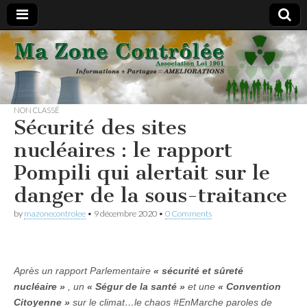
#Nucleaire
les sous-
NON CLASSÉ
traitants
Sécurité des sites
nucléaires : le rapport
vous
Pompili qui alertait sur le
informent
danger de la sous-traitance
by
mazonecontrolee
•
9 décembre 2020
•
0 Comments
Après un rapport Parlementaire
« sécurité et sûreté
nucléaire »
, un
« Ségur de la santé »
et une
« Convention
Citoyenne »
sur le climat…le chaos #EnMarche paroles de