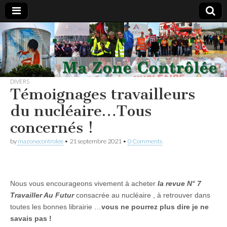
#Nucleaire
les sous-
DIVERS
traitants
Témoignages travailleurs
du nucléaire…Tous
vous
concernés !
informent
by
mazonecontrolee
•
21 septembre 2021
•
0 Comments
Nous vous encourageons vivement à acheter
la revue N° 7
Travailler Au Futur
consacrée au nucléaire , à retrouver dans
toutes les bonnes librairie …
vous ne pourrez plus dire je ne
savais pas !