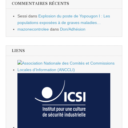
COMMENTAIRES RÉCENTS
Sessi
dans
Explosion du poste de Yopougon I : Les
populations exposées à de graves maladies…
mazonecontrolee
dans
Don/Adhésion
LIENS