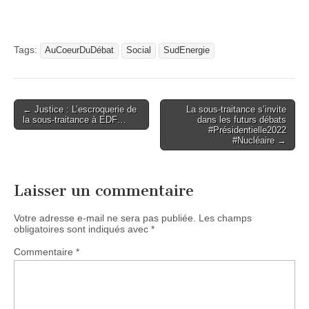
Tags:
AuCoeurDuDébat
Social
SudEnergie
Post
← Justice : L’escroquerie de
La sous-traitance s’invite
la sous-traitance à EDF…
dans les futurs débats
navigation
#Présidentielle2022
#Nucléaire →
Laisser un commentaire
Votre adresse e-mail ne sera pas publiée.
Les champs
obligatoires sont indiqués avec
*
Commentaire
*