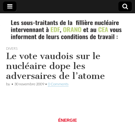
#Nucleaire
les sous-
DIVERS
traitants
Le vote vaudois sur le
nucléaire dope les
vous
adversaires de l’atome
informent
by
•
30 novembre 2009
•
0 Comments
ÉNERGIE