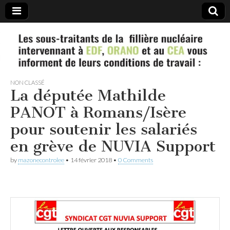
#Nucleaire
les sous-
NON CLASSÉ
traitants
La députée Mathilde
PANOT à Romans/Isère
vous
pour soutenir les salariés
informent
en grève de NUVIA Support
by
mazonecontrolee
•
14 février 2018
•
0 Comments