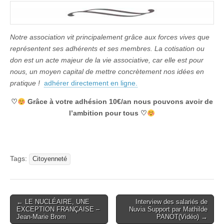
Notre association vit principalement grâce aux forces vives que
représentent ses adhérents et ses membres. La cotisation ou
don est un acte majeur de la vie associative, car elle est pour
nous, un moyen capital de mettre concrètement nos idées en
pratique !
adhérer directement en ligne.
♡
Grâce à votre adhésion 10€/an nous pouvons avoir de
l’ambition pour tous ♡
Tags:
Citoyenneté
Post
← LE NUCLÉAIRE, UNE
Interview des salariés de
EXCEPTION FRANÇAISE –
Nuvia Support par Mathilde
navigation
Jean-Marie Brom
PANOT(Vidéo) →