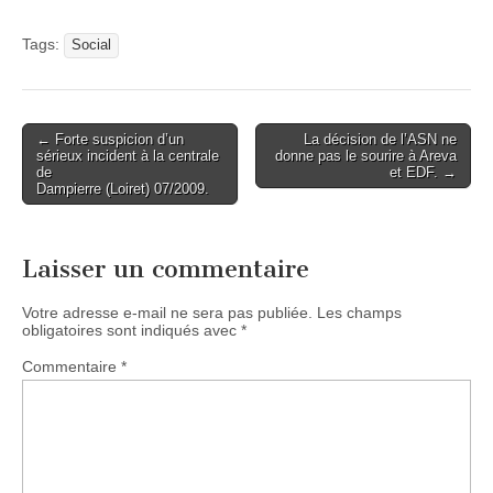
Tags:
Social
Post
← Forte suspicion d’un
La décision de l’ASN ne
sérieux incident à la centrale
donne pas le sourire à Areva
navigation
de
et EDF. →
Dampierre (Loiret) 07/2009.
Laisser un commentaire
Votre adresse e-mail ne sera pas publiée.
Les champs
obligatoires sont indiqués avec
*
Commentaire
*