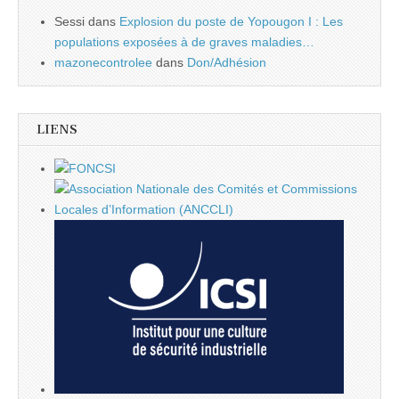
Sessi
dans
Explosion du poste de Yopougon I : Les
populations exposées à de graves maladies…
mazonecontrolee
dans
Don/Adhésion
LIENS