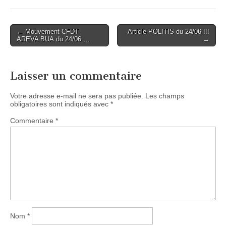
Post
← Mouvement CFDT
Article POLITIS du 24/06 !!!
AREVA BUA du 24/06 …
→
navigation
Laisser un commentaire
Votre adresse e-mail ne sera pas publiée.
Les champs
obligatoires sont indiqués avec
*
Commentaire
*
Nom
*